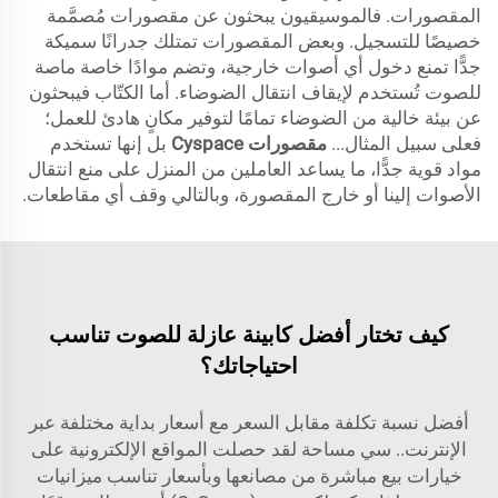
المقصورات. فالموسيقيون يبحثون عن مقصورات مُصمَّمة
خصيصًا للتسجيل. وبعض المقصورات تمتلك جدرانًا سميكة
جدًّا تمنع دخول أي أصوات خارجية، وتضم موادًا خاصة ماصة
للصوت تُستخدم لإيقاف انتقال الضوضاء. أما الكتّاب فيبحثون
عن بيئة خالية من الضوضاء تمامًا لتوفير مكانٍ هادئ للعمل؛
فعلى سبيل المثال...
مقصورات Cyspace
بل إنها تستخدم
مواد قوية جدًّا، ما يساعد العاملين من المنزل على منع انتقال
الأصوات إلينا أو خارج المقصورة، وبالتالي وقف أي مقاطعات.
كيف تختار أفضل كابينة عازلة للصوت تناسب
احتياجاتك؟
أفضل نسبة تكلفة مقابل السعر مع أسعار بداية مختلفة عبر
الإنترنت.. سي
مساحة
لقد حصلت المواقع الإلكترونية على
خيارات بيع مباشرة من مصانعها وبأسعار تناسب ميزانيات