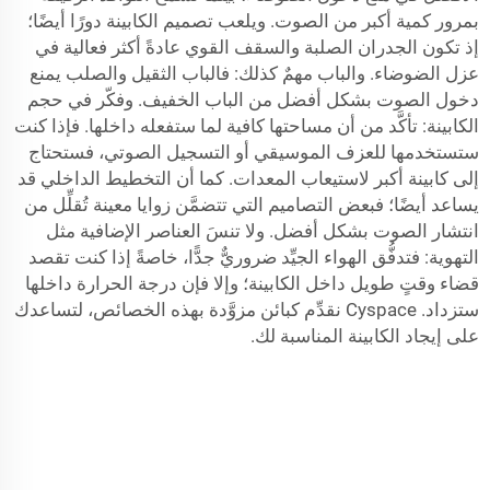
بمرور كمية أكبر من الصوت. ويلعب تصميم الكابينة دورًا أيضًا؛
إذ تكون الجدران الصلبة والسقف القوي عادةً أكثر فعالية في
عزل الضوضاء. والباب مهمٌ كذلك: فالباب الثقيل والصلب يمنع
دخول الصوت بشكل أفضل من الباب الخفيف. وفكّر في حجم
الكابينة: تأكَّد من أن مساحتها كافية لما ستفعله داخلها. فإذا كنت
ستستخدمها للعزف الموسيقي أو التسجيل الصوتي، فستحتاج
إلى كابينة أكبر لاستيعاب المعدات. كما أن التخطيط الداخلي قد
يساعد أيضًا؛ فبعض التصاميم التي تتضمَّن زوايا معينة تُقلِّل من
انتشار الصوت بشكل أفضل. ولا تنسَ العناصر الإضافية مثل
التهوية: فتدفُّق الهواء الجيِّد ضروريٌّ جدًّا، خاصةً إذا كنت تقصد
قضاء وقتٍ طويل داخل الكابينة؛ وإلا فإن درجة الحرارة داخلها
ستزداد.
Cyspace
نقدِّم كبائن مزوَّدة بهذه الخصائص، لتساعدك
على إيجاد الكابينة المناسبة لك.