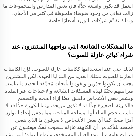
العمل قد تكون واسعة جدًّا، فإن بعض المدارس والمجموعات ما
زالت تعاني من وجود ضوضاء ملحوظة في كثير من الأحيان،
ولذلك تقدِّم شركات التوريد أسعارًا خاصة.
ما المشكلات الشائعة التي يواجهها المشترون عند
شراء كبائن عازلة للصوت؟
لذلك حتى عند استخدامها ككابينات عازلة للصوت، فإن الكابينات
العازلة للصوت تمتلك العديد من المزايا الجيدة، لكن المشترين
يجب أن يكونوا حذرين ويقوموا بأبحاث مُعمَّقة لتحديد ما يناسب
ميزانيتهم تجنُّبًا لهذه المشكلات الشائعة والاحتياجات غير الملباة.
ويشعر بعض الأشخاص بالقلق أيضًا إزاء الحجم والتصميم:
فالكابينة الصغيرة جدًّا قد لا تكون مريحة، بينما الكبيرة جدًّا قد لا
تناسب حجم الفناء أو المساحة المتاحة، مما يجعل إيجاد التوازن
أمرًا صعبًا. كما أن بعض الأشخاص لا يعرفون ما الذي ينبغي
فحصه للتأكد من أن الكابينة عازلة للصوت فعلًا، فيغفلون عن
ميزاتٍ هامة مثل نوع العزل المستخدم، وأنواع النوافذ التي تؤثر