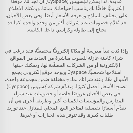
عديدة، لذا يمكن لكِسبيس (CySpace) أن تجد لك موقعًا
إلكترونيًّا خاصًّا بك يناسب احتياجاتك تمامًا. ويمكنك الاطلاع
على مختلف النماذج ومعرفة الأسعار أيضًا. وفي بعض الأحيان،
قد تُقدَّم خصومات عند شرائك أكثر من وحدة واحدة. كما قد
تحتاج إلى طاولة وكراسي داخل الكابينة.
وإذا كنت تبدأ مدرسةً أو مكانًا إلكترونيًّا مجتمعيًّا، فقد ترغب في
شراء كابينة عازلة للصوت مباشرةً من العديد من المواقع
الإلكترونية أو من الشركات المصنِّعة لها، ويمكنك حينها
استلامها شخصيًّا.
Cyspace
ويوجد موقع إلكتروني يجمع
الأموال معًا. وعند شرائك نماذج مختلفة ضمن مجموعة واحدة،
تصبح الأسعار أفضل كثيرًا. وتقدِّم شركة كِسبيس (Cyspace)
في بعض الأحيان عروضًا خاصة أو خصومات عند شراء
المدارس والمؤسسات لكميات أكبر. وطريقة أخرى هي أن
تقدِّم أسعارًا تفضيلية لمتاجر البيع المحلي للمنازل عند توريد
طلبات كبيرة. وقد تتوفر هذه الخيارات أو غيرها.