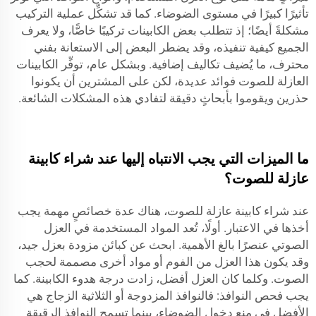
تأثيرًا كبيرًا في مستوى الضوضاء. كما قد تشكِّل عملية التركيب
مشكلةً أيضًا؛ إذ تتطلب بعض الكابينات تركيبًا خاصًّا، ولا يعرف
الجميع كيفية تنفيذه، وقد يضطر البعض إلى الاستعانة بفني
محترف، ما يُضيف تكاليف إضافية. وبشكل عام، توفِّر الكابينات
العازلة للصوت فوائد عديدة، لكن على المشترين أن يكونوا
حذرين ويقوموا بأبحاثٍ دقيقة لتفادي هذه المشكلات الشائعة.
ما الميزات التي يجب الانتباه إليها عند شراء كابينة
عازلة للصوت؟
عند شراء كابينة عازلة للصوت، هناك عدة خصائصٍ مهمة يجب
أخذها في الاعتبار. أولًا، تُعد المواد المستخدمة في العزل
الصوتي عنصرًا بالغ الأهمية. ابحث عن كبائن مزودة بعزل جيد،
وقد يكون هذا العزل من الفوم أو مواد أخرى مصممة لحجب
الصوت. وكلما كان العزل أفضل، زادت درجة هدوء الكابينة. كما
يجب فحص النوافذ: فالنوافذ المزدوجة أو الثلاثية الزجاج هي
الأفضل في منع دخول الضوضاء، بينما تسمح النوافذ الرقيقة