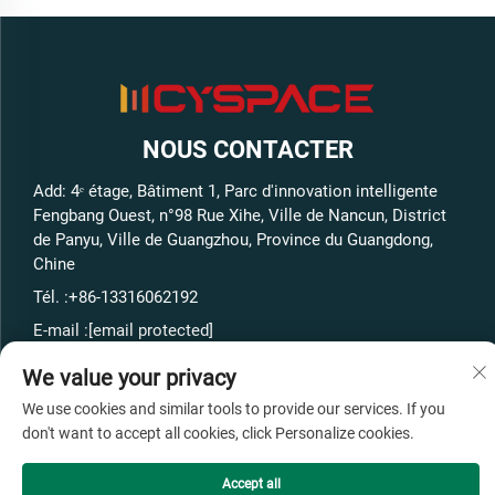
NOUS CONTACTER
Add: 4ᵉ étage, Bâtiment 1, Parc d'innovation intelligente
Fengbang Ouest, n°98 Rue Xihe, Ville de Nancun, District
de Panyu, Ville de Guangzhou, Province du Guangdong,
Chine
Tél. :
+86-13316062192
E-mail :
[email protected]
We value your privacy
Copyright © GuangZhou Cyspace Intelligent Equipment Co.,Ltd
We use cookies and similar tools to provide our services. If you
Tous droits réservés -
Politique de confidentialité
-
Blog
don't want to accept all cookies, click Personalize cookies.
Accept all