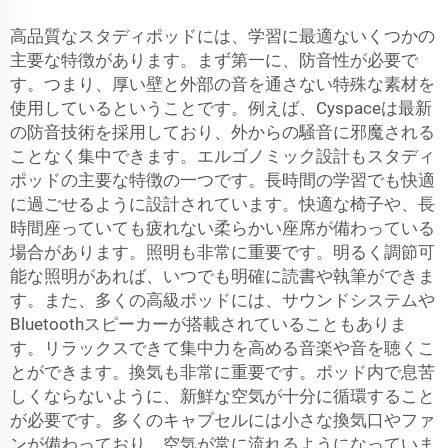
高品質なスタディポッドには、学習に最適ないくつかの
主要な特徴があります。まず第一に、防音性が必要で
す。つまり、厚い壁と外部の音を通さない特殊な素材を
使用しているということです。例えば、Cyspaceは最新
の防音技術を採用しており、外からの騒音に邪魔される
ことなく集中できます。エルゴノミック設計もスタディ
ポッドの主要な特徴の一つです。長時間の学習でも快適
に過ごせるように設計されています。快適な椅子や、長
時間座っていても疲れない柔らかい座席が備わっている
場合があります。照明も非常に重要です。明るく調節可
能な照明があれば、いつでも明確に読書や執筆ができま
す。また、多くの高級ポッドには、サウンドシステムや
Bluetoothスピーカーが搭載されていることもありま
す。リラックスできて集中力を高める音楽や音を聴くこ
とができます。換気も非常に重要です。ポッド内で息苦
しくならないように、新鮮な空気が十分に循環すること
が必要です。多くのキャプセルには小さな換気口やファ
ンが備わっており、空気が常に流れるようになっていま