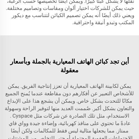
نقلها لا يشكل عبئًا كبيرًا. ويمكن أيضًا تخصيصها حسب الرغبة،
حيث يمكن للشركات اختيار ألوان ومقاسات وتصاميم مختلفة.
ويعني ذلك أيضًا أنه يمكن تصميم الكبائن لتتناسب مع ديكور
المكتب وتبدو أنيقة واحترافية.
أين تجد كبائن الهاتف المعيارية بالجملة وبأسعار
معقولة
يمكن لكابينة الهاتف المعيارية أن تعزز إنتاجية الفريق. يمكن
للأشخاص التعبير عن أفكارهم دون مقاطعة عندما يُمنح الجميع
مكانًا للتحدث بشكل خاص. ويمكن أن يشجع هذا على الإبداع
والتعاون بشكل أكبر. صُممت العديد منها لتوفير الراحة وسهولة
الاستخدام، مثل تلك الصادرة عن شركات مثل
Cyspace
.
عادةً ما تحتوي على منافذ كهربائية، وإضاءة جيدة وواي فاي
ممتاز. مما يجعلها مثالية ليس فقط للمكالمات ولكن أيضًا
للاجتماعات العفوية المحتملة أو حتى للتخلص من المشتتات.