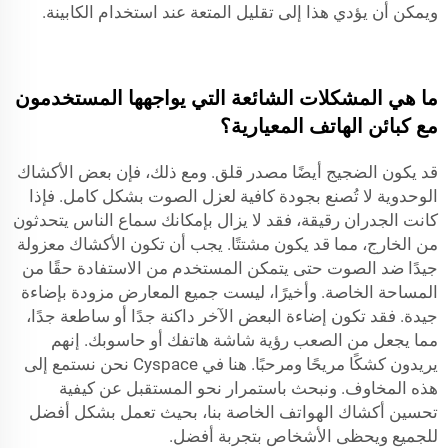
ويمكن أن يؤدي هذا إلى تقليل المتعة عند استخدام الكابينة.
ما هي المشكلات الشائعة التي يواجهها المستخدمون
مع كبائن الهاتف المعيارية؟
قد يكون الضجيج أيضًا مصدر قلق. ومع ذلك، فإن بعض الأكشاك
الوحدوية لا تُصنع بجودة كافية لعزل الصوت بشكل كامل. فإذا
كانت الجدران رقيقة، فقد لا يزال بإمكانك سماع الناس يتحدثون
من الخارج، مما قد يكون مشتتًا. يجب أن تكون الأكشاك معزولة
جيدًا ضد الصوت حتى يتمكن المستخدم من الاستفادة حقًا من
المساحة الخاصة. وأخيرًا، ليست جميع المعارض مزودة بإضاءة
جيدة. فقد تكون إضاءة البعض الآخر داكنة جدًا أو ساطعة جدًا،
مما يجعل من الصعب رؤية شاشة هاتفك أو حاسوبك. إنهم
يريدون كشكًا مريحًا ومرحبًا. هنا في
Cyspace
نحن نستمع إلى
هذه المخاوف. ونبحث باستمرار نحو المستقبل عن كيفية
تحسين أكشاك الهواتف الخاصة بنا، بحيث تعمل بشكل أفضل
للجميع ويحظى الأشخاص بتجربة أفضل.