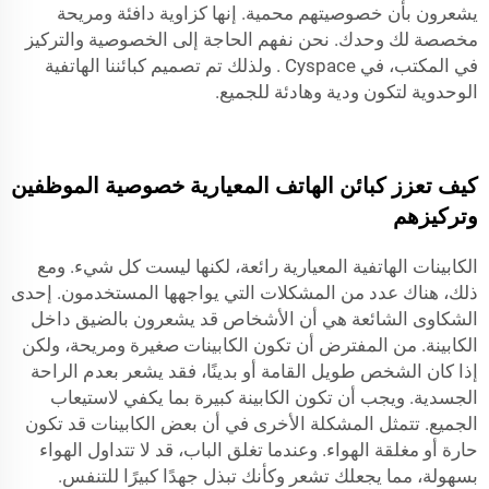
يشعرون بأن خصوصيتهم محمية. إنها كزاوية دافئة ومريحة
مخصصة لك وحدك. نحن نفهم الحاجة إلى الخصوصية والتركيز
في المكتب، في
Cyspace
. ولذلك تم تصميم كبائننا الهاتفية
الوحدوية لتكون ودية وهادئة للجميع.
كيف تعزز كبائن الهاتف المعيارية خصوصية الموظفين
وتركيزهم
الكابينات الهاتفية المعيارية رائعة، لكنها ليست كل شيء. ومع
ذلك، هناك عدد من المشكلات التي يواجهها المستخدمون. إحدى
الشكاوى الشائعة هي أن الأشخاص قد يشعرون بالضيق داخل
الكابينة. من المفترض أن تكون الكابينات صغيرة ومريحة، ولكن
إذا كان الشخص طويل القامة أو بدينًا، فقد يشعر بعدم الراحة
الجسدية. ويجب أن تكون الكابينة كبيرة بما يكفي لاستيعاب
الجميع. تتمثل المشكلة الأخرى في أن بعض الكابينات قد تكون
حارة أو مغلقة الهواء. وعندما تغلق الباب، قد لا تتداول الهواء
بسهولة، مما يجعلك تشعر وكأنك تبذل جهدًا كبيرًا للتنفس.