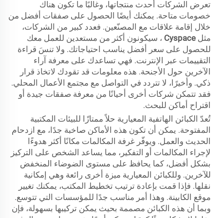
تعرض الشركات أحدث منتجاتها، وغالبًا ما تكون هناك
خصومات متاحة. يمكنك أيضًا الحصول على صفقات أفضل من
خلال إقامة علاقات مع المصنّعين. فعدد كبير من الشركات،
مثل
Cyspace
، سيكونون أكثر من مستعدين للعمل معك
للحصول على سعر أفضل يناسب احتياجاتك. ولا تنسَ قراءة
التقييمات عبر الإنترنت. فهي تساعدك على معرفة آراء
الآخرين حول الأجنحة. هذه معلومات قد تقودك لاتخاذ قرار
ذكي. وأخيرًا، لا تتردد في التواصل مع مجتمع الأعمال المحلي.
فقد تتمكن شركات أخرى أحيانًا من معرفة صفقات جيدة أو
اقتراح أماكن للبحث.
تُعدّ الكبائن الهاتفية المعيارية حلاً ممتازًا للبيئات المكتبية
المفتوحة. يمكن أن تكون هذه الأماكن صاخبة جدًا، مع ازدحام
الحديث والعمل. ويوفّر غرفة المكالمات مكانًا أكثر هدوءًا
لإجراء المكالمات أو التفكير، مما يساعد الشخص على التركيز
بشكل أفضل، كما يحافظ على مستوى الضوضاء المنخفض
للآخرين. وللكبائن المعيارية ميزة أخرى رائعة وهي إمكانية
نقلها. فإذا قمت بإعادة ترتيب تخطيط المكتب، يمكنك تغيير
موقع الكابينة. وهذا أمر مناسب جدًا للمؤسسات التي تتوسع.
وبما أن هذه الكبائن مصممة بحيث يمكن تركيبها بسهولة، فإن