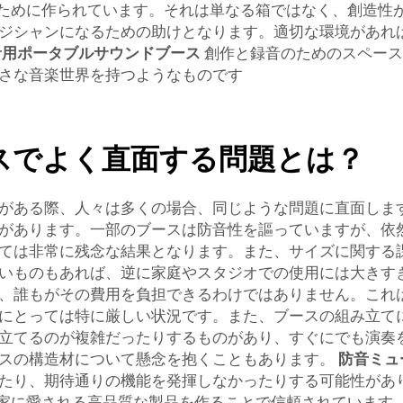
ンのために作られています。それは単なる箱ではなく、創造
ジシャンになるための助けとなります。適切な環境があれ
音用ポータブルサウンドブース
創作と録音のためのスペース
さな音楽世界を持つようなものです
スでよく直面する問題とは？
がある際、人々は多くの場合、同じような問題に直面しま
があります。一部のブースは防音性を謳っていますが、依
ては非常に残念な結果となります。また、サイズに関する
いものもあれば、逆に家庭やスタジオでの使用には大きす
、誰もがその費用を負担できるわけではありません。これ
にとっては特に厳しい状況です。また、ブースの組み立て
立てるのが複雑だったりするものがあり、すぐにでも演奏
スの構造材について懸念を抱くこともあります。
防音ミュ
り、期待通りの機能を発揮しなかったりする可能性がありま
音楽家に愛される高品質な製品を作ることで信頼されています