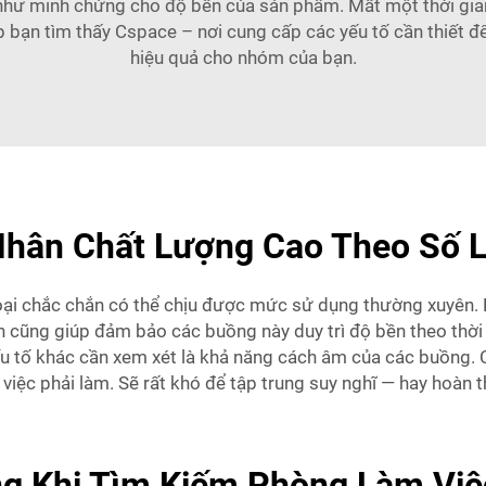
 như minh chứng cho độ bền của sản phẩm. Mất một thời gia
p bạn tìm thấy Cspace – nơi cung cấp các yếu tố cần thiết để
hiệu quả cho nhóm của bạn.
hân Chất Lượng Cao Theo Số 
loại chắc chắn có thể chịu được mức sử dụng thường xuyên. 
ền cũng giúp đảm bảo các buồng này duy trì độ bền theo thời
 tố khác cần xem xét là khả năng cách âm của các buồng. C
ó việc phải làm. Sẽ rất khó để tập trung suy nghĩ — hay hoàn 
ng Khi Tìm Kiếm Phòng Làm Việ