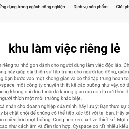
Ứng dụng trong ngành công nghiệp
Dịch vụ sản phẩm
Giải p
khu làm việc riêng lẻ
 riêng tư nhỏ gọn dành cho người dùng làm việc độc lập. C
g này giúp cải thiện sự tập trung cho người lao động, giảm
ung bạn bước vào một không gian và có thể tập trung hoàn t
Cyspace, một công ty chuyên thiết kế các buồng như vậy, có
húng không chỉ đơn thuần là không gian mà còn là nơi thúc 
người thích một môi trường khác biệt.
á nhân cho doanh nghiệp của mình, hãy lưu ý: Bạn thực sự 
bị chật chội để chúng có thể tiếp xúc tốt với tai bạn. Hãy 
ần nhiều hơn một buồng. Cũng nên xem xét về thiết kế. Một s
 cao như cách âm và đèn tích hợp. Cyspace có rất nhiều kiể