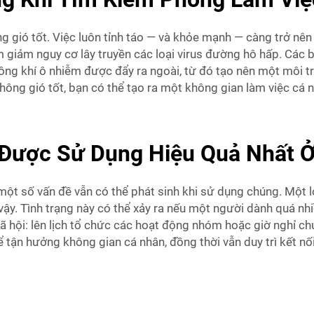
 gió tốt. Việc luôn tỉnh táo — và khỏe mạnh — càng trở nên
m giảm nguy cơ lây truyền các loại virus đường hô hấp. Các 
hông khí ô nhiễm được đẩy ra ngoài, từ đó tạo nên một môi 
ông gió tốt, bạn có thể tạo ra một không gian làm việc cá n
Được Sử Dụng Hiệu Quả Nhất Ở
một số vấn đề vẫn có thể phát sinh khi sử dụng chúng. Một 
vậy. Tình trạng này có thể xảy ra nếu một người dành quá nh
 hội: lên lịch tổ chức các hoạt động nhóm hoặc giờ nghỉ chu
 tận hưởng không gian cá nhân, đồng thời vẫn duy trì kết nối