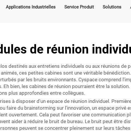
Applications Industrielles
Service Produit
Solutions
ules de réunion individ
os destinés aux entretiens individuels ou aux réunions de pe
 animés, ces petites cabines sont une véritable bénédictio
rturbés par les bruits environnants. Cyspace comprend l'imp
 Eh bien, les cabines de réunion pourraient être la solution. 
ions plus approfondies entre collègues.
ises à disposer d'un espace de réunion individuel. Premièrem
u faire du brainstorming sur l'innovation, un espace privé e
parlent ouvertement. Cela peut favoriser une communication 
vent aider à réduire le bruit de bureau. Le bruit peut être d
personnes peuvent se concentrer pleinement sur leurs tâche