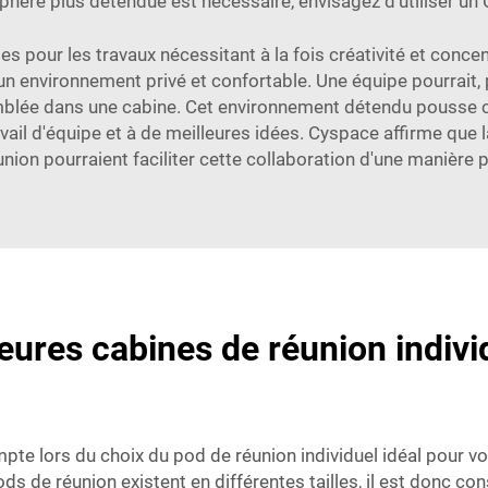
phère plus détendue est nécessaire, envisagez d'utiliser un
es pour les travaux nécessitant à la fois créativité et conce
 un environnement privé et confortable. Une équipe pourrait,
emblée dans une cabine. Cet environnement détendu pousse c
ail d'équipe et à de meilleures idées. Cyspace affirme que la
union pourraient faciliter cette collaboration d'une manière 
ures cabines de réunion individ
pte lors du choix du pod de réunion individuel idéal pour v
ds de réunion existent en différentes tailles, il est donc c