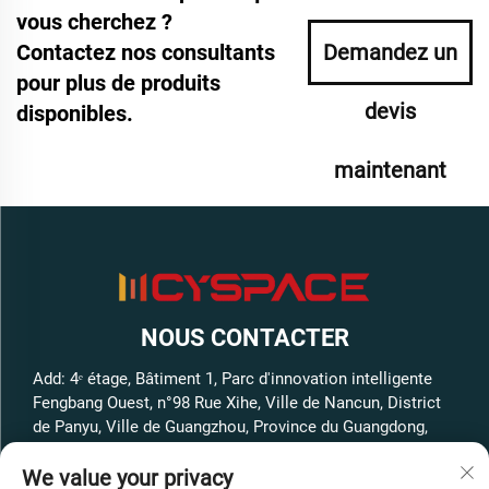
vous cherchez ?
Contactez nos consultants
Demandez un
pour plus de produits
devis
disponibles.
maintenant
NOUS CONTACTER
Add: 4ᵉ étage, Bâtiment 1, Parc d'innovation intelligente
Fengbang Ouest, n°98 Rue Xihe, Ville de Nancun, District
de Panyu, Ville de Guangzhou, Province du Guangdong,
Chine
We value your privacy
Tél. :
+86-13316062192