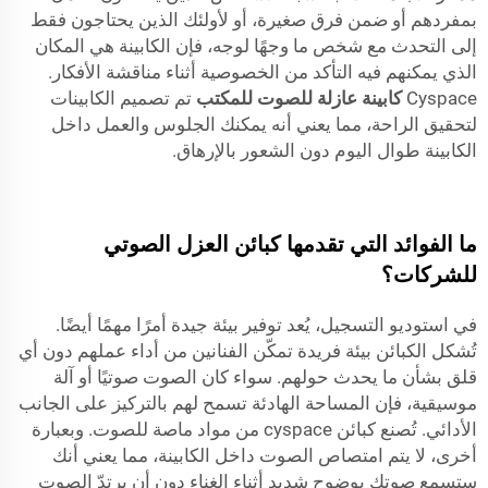
بمفردهم أو ضمن فرق صغيرة، أو لأولئك الذين يحتاجون فقط
إلى التحدث مع شخص ما وجهًا لوجه، فإن الكابينة هي المكان
الذي يمكنهم فيه التأكد من الخصوصية أثناء مناقشة الأفكار.
Cyspace
كابينة عازلة للصوت للمكتب
تم تصميم الكابينات
لتحقيق الراحة، مما يعني أنه يمكنك الجلوس والعمل داخل
الكابينة طوال اليوم دون الشعور بالإرهاق.
ما الفوائد التي تقدمها كبائن العزل الصوتي
للشركات؟
في استوديو التسجيل، يُعد توفير بيئة جيدة أمرًا مهمًا أيضًا.
تُشكل الكبائن بيئة فريدة تمكّن الفنانين من أداء عملهم دون أي
قلق بشأن ما يحدث حولهم. سواء كان الصوت صوتيًا أو آلة
موسيقية، فإن المساحة الهادئة تسمح لهم بالتركيز على الجانب
الأدائي. تُصنع كبائن cyspace من مواد ماصة للصوت. وبعبارة
أخرى، لا يتم امتصاص الصوت داخل الكابينة، مما يعني أنك
ستسمع صوتك بوضوح شديد أثناء الغناء دون أن يرتدّ الصوت