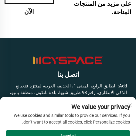
على مزيد من المنتجات
الآن
المتاحة.
اتصل بنا
Add: الطابق الرابع، المبنى 1، الحديقة الغربية لمنتزه فنغبانغ
الذكي الابتكاري، رقم 98 طريق شيها، بلدة نانكون، منطقة بانيو،
مدينة قوانغتشو، مقاطعة قوانغدونغ، الصين
We value your privacy
هاتف:
+86-13316062192
We use cookies and similar tools to provide our services. If you
البريد الإلكتروني:
[email protected]
don't want to accept all cookies, click Personalize cookies.