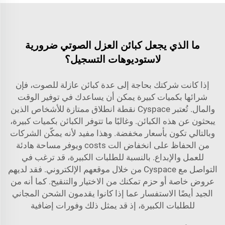
ما الذي يجعل كبائن العزل الصوتي ضرورية
لاستوديوهات التسجيل؟
إذا كانت شركتك بحاجة إلى عدة كبائن عازلة للصوت، فإن
شرائها بكميات كبيرة يمكن أن يساعدك في توفير الوقت
والمال. تُعتبر Cyspace نقطة انطلاق ممتازة للأشخاص الذين
يبحثون عن هذه الكبائن. وغالبًا ما تتوفر الكبائن بكميات كبيرة،
وبالتالي تكون بأسعار مخفضة. وهذا مفيد لأنه يمكّن الشركات
من الحفاظ على انخفاض الت costs ويوفر مساحة هادئة
للعمل والإبداع. بالنسبة للطلبات الكبيرة، قد ترغب في
التواصل مع Cyspace من خلال موقعهم الإلكتروني. فقد لديهم
عروض خاصة أو حزم تمكنك من الاختيار والتنقيح. كما أنه من
الجيد أيضًا الاستفسار عما إذا كانوا يقدمون الشحن المجاني
للطلبات الكبيرة، إذ قد يمثل ذلك وفورات إضافية