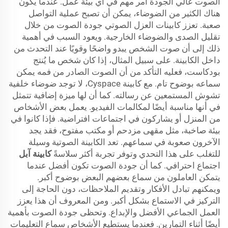
الصوت عالي الجودة أمر مهم في أي بيئة عمل. عندما يكون
هناك الكثير من الضوضاء، يمكن أن تصبح عملية التواصل
صعبة. تعزز كابينات العزل الصوتي جودة الصوت من خلال
تقليل الصدى والضوضاء الخارجية. ويعود السبب في أهمية
ذلك إلى أن صوت الشخص يبدو واضحًا وقويًا عند التحدث من
داخل الكابينة. على سبيل المثال، إذا كان شخص ما يُنتج
بودكاست، فعليه التأكد من أن الصوت الصادر من فمه يمكن
سماعه بوضوح تام. مع كابينة Cyspace، لا توجد ضوضاء خلفية
تشوش المستمعين عن رسالته. كما أن لها ميزة إضافية تتمثل
في أنها مناسبة أيضًا لمكالمات الفيديو. يعمل بعض الأشخاص
من المنزل أو يشاركون في اجتماعات افتراضية. فإذا كانوا في
بيئة صاخبة، مثل مقهى مزدحم أو مكتب مفتوح، فقد يجد
الآخرون صعوبة في سماعهم. تعد الكابينة الصوتية وسيلة
للتغلب على هذا التحدي وتوفر تجربة أكثر سلاسةً
كابينة آبل
اجتماع احترافي. كما أن جودة الصوت تكون أفضل عندما
يتمكن العاملون من سماع بعضهم البعض بوضوح أكبر.
ويمكنهم تبادل الأفكار وتقديم الملاحظات، دون الحاجة إلى
التركيز في الاستماع بشكل أكبر. ومن المعروف أن هذا يعزز
العمل الجماعي الأفضل والإبداع. وتحظى جودة الصوت بأهمية
أيضًا أثناء التمارين. فعندما يستطيع الأشخاص سماع التعليمات