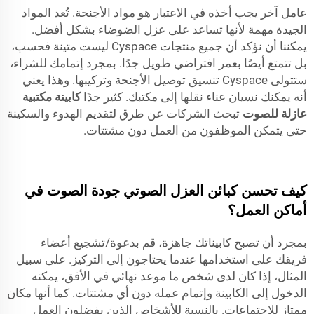
عامل آخر يجب أخذه في الاعتبار هو مواد الأجنحة. تُعد المواد
الجيدة مهمة لأنها تساعد على عزل الضوضاء بشكل أفضل.
يمكننا أن نؤكد أن جميع منتجات Cyspace ليست متينة فحسب،
بل تتمتع أيضًا بعمر افتراضي طويل جدًا. بمجرد إتمامك للشراء،
ستتولى Cyspace تنسيق توصيل الأجنحة وتركيبها. وهذا يعني
أنه يمكنك نسيان عناء نقلها إلى مكتبك. كثير جدًا
كابينة مكتبية
عازلة للصوت
تبحث الشركات عن طرق لتقديم الهدوء والسكينة
حتى يتمكن الموظفون من العمل دون مشتتات.
كيف تحسن كبائن العزل الصوتي جودة الصوت في
أماكن العمل؟
بمجرد أن تصبح كابيناتك جاهزة، قم بدعوة/تشجيع أعضاء
فريقك على استخدامها عندما يحتاجون إلى التركيز. على سبيل
المثال، إذا كان لدى شخص ما موعد نهائي في الأفق، يمكنه
الدخول إلى الكابينة وإتمام عمله دون أي مشتتات. كما أنها مكان
ممتاز للاجتماعات. بالنسبة للأشخاص الذين يفضلون العمل