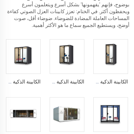
بوضوح، فإنهم 'يفهمونها' بشكل أسرع ويتعلمون أسرع
ويحفظون أكثر. في الختام: تعزز كابينات العزل الصوتي كفاءة
المساحات العاملة المضادة للضوضاء. ضوضاء أقل، صوت
أوضح، ويستطيع الجميع سماع ما هو الأكثر أهمية.
الكابينة الذكية والعازلة للصوت لشخص واحد - سلسلة Cyspace Y PRO
الكابينة الذكية والعازلة للصوت لشخصين - سلسلة Cyspace Y PRO
الكابينة الذكية والعازلة للصوت لـ 4 أشخاص - سلسلة Cyspace Y PRO