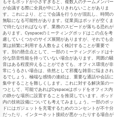
もそもポッドが小さすぎると、複数人のチームメンバー
が会議する際に全員が中に入りきれないことがありま
す。これにより、どこで会議を行うかが混乱し、時間の
無駄になる可能性があります。従業員はポッドが空くま
で待たなければならず、業務のスピードが落ちる恐れが
あります。Cyspaceのミーティングポッドはこの点を考
慮していくつかのサイズ展開がありますが、それでも企
業は頻繁に利用する人数をよく検討することが重要で
す。別の懸念点として、一部のミーティングポッドは十
分な防音性能を持っていない場合があります。周囲の騒
音はある程度抑えることができても、オフィス環境が非
常にうるさい場合は、依然として邪魔な雑音に悩まされ
るでしょう。極端な感情の連続は、重要な通話や会話に
集中することを難しくします。これに対する解決策の一
つとして、可能であればCyspaceはポッドをオフィス内
の静かな場所に設置することを推奨しています。ポッド
内の技術設備についても考えてみましょう。一部のポッ
ドにはガジェットを充電するためのコンセントが不十分
だったり、インターネット接続が悪かったりする場合が