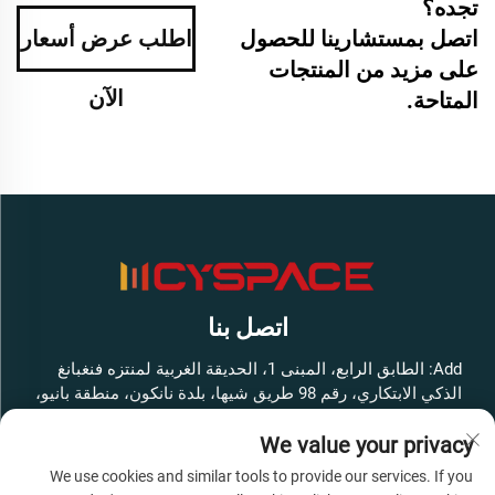
تجده؟
اتصل بمستشارينا للحصول
اطلب عرض أسعار
على مزيد من المنتجات
الآن
المتاحة.
اتصل بنا
Add: الطابق الرابع، المبنى 1، الحديقة الغربية لمنتزه فنغبانغ
الذكي الابتكاري، رقم 98 طريق شيها، بلدة نانكون، منطقة بانيو،
مدينة قوانغتشو، مقاطعة قوانغدونغ، الصين
We value your privacy
هاتف:
+86-13316062192
We use cookies and similar tools to provide our services. If you
البريد الإلكتروني:
[email protected]