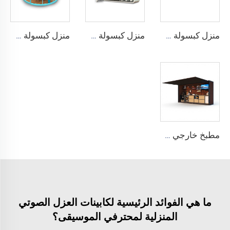
منزل كبسولة APPLE CABIN - سلسلة Cyspace A12
منزل كبسولة APPLE CABIN - سلسلة مزدوجة الطابق
منزل كبسولة PC Star Room
مطبخ خارجي CYSPACE
ما هي الفوائد الرئيسية لكابينات العزل الصوتي
المنزلية لمحترفي الموسيقى؟