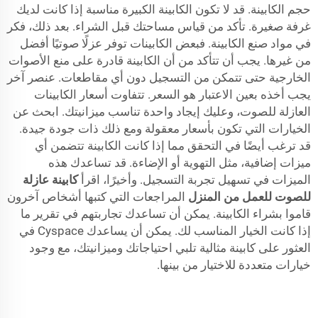
حجم الكابينة. قد لا تكون الكابينة الكبيرة مناسبة إذا كانت لديك
غرفة صغيرة. تأكد من قياس مساحتك قبل الشراء. بعد ذلك، فكر
في مواد صنع الكابينة. فبعض الكابينات توفر عزلًا صوتيًا أفضل
من غيرها. يجب أن تتأكد من أن الكابينة قادرة على منع الأصوات
الخارجية حتى تتمكن من التسجيل دون أي مقاطعات. عنصر آخر
يجب أخذه بعين الاعتبار هو السعر. تتفاوت أسعار الكابينات
العازلة للصوت، وعليك إيجاد واحدة تناسب ميزانيتك. ابحث عن
الخيارات التي تكون بأسعار معقولة ومع ذلك ذات جودة جيدة.
قد ترغب أيضًا في التحقق مما إذا كانت الكابينة تتضمن أي
ميزات إضافية، مثل التهوية أو الإضاءة. قد تساعدك هذه
الميزات في تسهيل تجربة التسجيل. وأخيرًا، اقرأ
كابينة عازلة
للصوت للعمل من المنزل
المراجعات التي كتبها أشخاص آخرون
قاموا بشراء الكابينة. يمكن أن تساعدك تجاربتهم في تقرير ما
إذا كانت الخيار المناسب لك. يمكن أن يساعدك Cyspace في
العثور على كابينة مثالية تلبي احتياجاتك وميزانيتك، مع وجود
خيارات متعددة للاختيار من بينها.