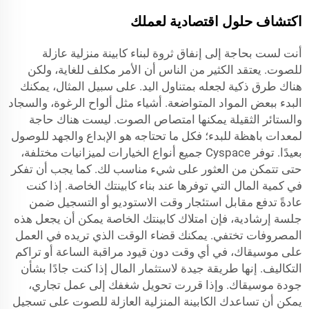
اكتشاف حلول اقتصادية لعملك
أنت لست بحاجة إلى إنفاق ثروة لبناء كابينة منزلية عازلة
للصوت. يعتقد الكثير من الناس أن الأمر مكلف للغاية، ولكن
هناك طرق ذكية لجعله بمتناول اليد. على سبيل المثال، يمكنك
البدء ببعض المواد المتواضعة. أشياء مثل ألواح الرغوة، والسجاد
والستائر الثقيلة يمكنها امتصاص الصوت. ليست هناك حاجة
لمعدات باهظة للبدء؛ فكل ما تحتاجه هو الإبداع والجهد للوصول
بعيدًا. توفر Cyspace جميع أنواع الخيارات لميزانيات مختلفة،
حتى تتمكن من العثور على شيء مناسب لك. كما يجب أن تفكر
في كمية المال التي توفرها عند بناء كابينتك الخاصة. إذا كنت
عادةً تدفع مقابل استئجار وقت الاستوديو أو التسجيل ضمن
جلسة إرشادية، فإن امتلاك كابينتك الخاصة يمكن أن يجعل هذه
المصروفات تختفي. يمكنك قضاء الوقت الذي تريده في العمل
على موسيقاك، في أي وقت دون قيود مراقبة الساعة أو تراكم
التكاليف. إنها طريقة جيدة لاستثمار المال إذا كنت جادًا بشأن
جودة موسيقاك. وإذا قررت تحويل شغفك إلى عمل تجاري،
يمكن أن تساعدك الكابينة المنزلية العازلة للصوت على تسجيل