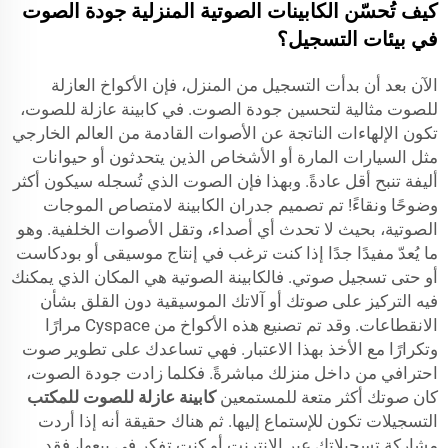
كيف تُحسّن الكابينات الصوتية المنزلية جودة الصوت
في بيئات التسجيل؟
الآن بعد أن بدأت التسجيل من المنزل، فإن الأكواخ العازلة
للصوت مثالية لتحسين جودة الصوت. في كابينة عازلة للصوت،
تكون الإلهاءات الناتجة عن الأصوات القادمة من العالم الخارجي
مثل السيارات المارة أو الأشخاص الذين يتحدثون أو حيوانات
أليفة تنبح أقل عادةً. وبهذا فإن الصوت الذي تُسجله سيكون أكثر
وضوحًا ونقاءً! تم تصميم جدران الكابينة لامتصاص الموجات
الصوتية، بحيث لا تحدث أي أصداء، وتقل الأصوات الخلفية. وهو
ما يُعدّ مفيدًا جدًا إذا كنت ترغب في إنتاج موسيقى أو بودكاست
أو حتى تسجيل صوتي. فالكابينة الصوتية هي المكان الذي يمكنك
فيه التركيز على صوتك أو آلاتك الموسيقية دون القلق بشأن
الانقطاعات. وقد تم تصنيع هذه الأكواخ من Cyspace مرارًا
وتكرارًا مع الأخذ بهذا الاعتبار. فهي تساعدك على تطوير صوت
احترافي من داخل منزلك مباشرةً. فكلما زادت جودة الصوت،
كان صوتك أكثر متعة للمستمعين
كابينة عازلة للصوت للمكتب
التسجيلات تكون للإستماع إليها. ثم هناك حقيقة أنه إذا أردت
مشاركة تسجيلاتك عبر الإنترنت أو كنت تفكر في بيعها، فقد