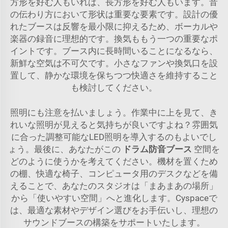
方形を好む人もいれば、長方形を好む人もいます。音
の伝わり方において形状は重要な要素です。設計の優
れたブースは反響を最小限に抑えるため、ボーカルや
楽器の録音に理想的です。換気ももう一つの重要なポ
イントです。ブース内に長時間いることになるなら、
新鮮な空気は不可欠です。小さなファンや換気口を設
置して、静かな環境を保ちつつ快適さを維持すること
も検討してください。
照明にも注意を払いましょう。作業中に上を見て、き
れいな照明が見えると気持ちが良いですよね？雰囲気
に合った調整可能なLED照明を導入するのもよいでし
ょう。最後に、あなたがこの
ドラム防音ブース
空間を
どのように使うかを考えてください。機材を置くため
の棚、快適な椅子、コンピュータ用のデスクなどを備
えることで、あなたのスタジオは「まあまあの場所」
から「使いやすい空間」へと進化します。Cyspaceで
は、最適な素材やデザイン選びをお手伝いし、理想の
サウンドブースの構築をサポートいたします。